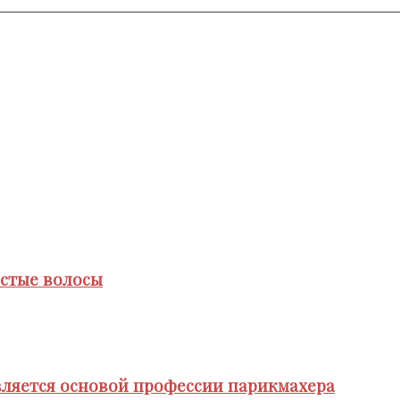
стые волосы
является основой профессии парикмахера