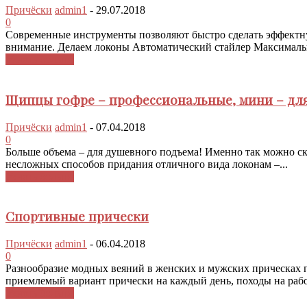
Причёски
admin1
-
29.07.2018
0
Современные инструменты позволяют быстро сделать эффектную 
внимание. Делаем локоны Автоматический стайлер Максимально
Узнать больше
Щипцы гофре – профессиональные, мини – дл
Причёски
admin1
-
07.04.2018
0
Больше объема – для душевного подъема! Именно так можно ск
несложных способов придания отличного вида локонам –...
Узнать больше
Спортивные прически
Причёски
admin1
-
06.04.2018
0
Разнообразие модных веяний в женских и мужских прическах п
приемлемый вариант прически на каждый день, походы на рабо
Узнать больше