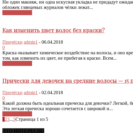
Ни один макияж, ни одна искусная укладка не придадут ожидае
обложек глянцевых журналов чёлки лежат...
Узнать больше
Как изменить цвет волос без краски?
Причёски
admin1
-
06.04.2018
0
Краска оказывает химическое воздействие на волосы, и оно в
том, как изменить их цвет, не прибегая к краске. Всем...
Узнать больше
Прически для девочек на средние волосы — 15 
Причёски
admin1
-
02.04.2018
0
Какой должна быть идеальная прическа для девочки? Легкой, 
Эта легкая прическа хорошо сочетается с широкой и...
Узнать больше
1
2
3
...
5
Страница 1 из 5
ЭТО ИНТЕРЕСНО