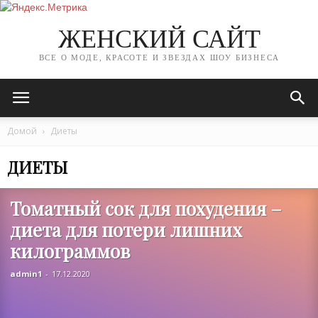
ЖЕНСКИЙ САЙТ
ВСЕ О МОДЕ, КРАСОТЕ И ЗВЕЗДАХ ШОУ БИЗНЕСА
Домой
Диеты
ДИЕТЫ
Томатный сок для похудения –
диета для потери лишних
килограммов
admin1
-
17.12.2020