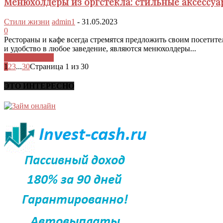
Менюхолдеры из оргстекла: стильные аксессуа
Стили жизни
admin1
-
31.05.2023
0
Рестораны и кафе всегда стремятся предложить своим посетит
и удобство в любое заведение, являются менюхолдеры...
Узнать больше
1
2
3
...
30
Страница 1 из 30
ЭТО ИНТЕРЕСНО