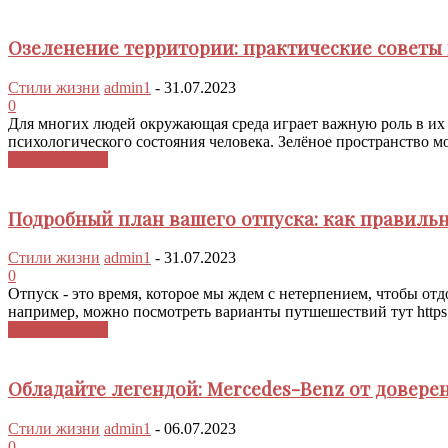
Озеленение территории: практические советы 
Стили жизни
admin1
-
31.07.2023
0
Для многих людей окружающая среда играет важную роль в их
психологического состояния человека. Зелёное пространство мо
Узнать больше
Подробный план вашего отпуска: как правиль
Стили жизни
admin1
-
31.07.2023
0
Отпуск - это время, которое мы ждем с нетерпением, чтобы отд
например, можно посмотреть варианты путшешествий тут https://t3
Узнать больше
Обладайте легендой: Mercedes-Benz от довере
Стили жизни
admin1
-
06.07.2023
0