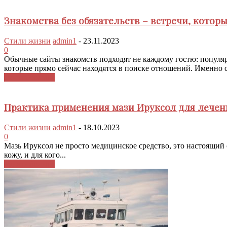
Знакомства без обязательств – встречи, которы
Стили жизни
admin1
-
23.11.2023
0
Обычные сайты знакомств подходят не каждому гостю: популя
которые прямо сейчас находятся в поиске отношений. Именно с
Узнать больше
Практика применения мази Ируксол для лечен
Стили жизни
admin1
-
18.10.2023
0
Мазь Ируксол не просто медицинское средство, это настоящий с
кожу, и для кого...
Узнать больше