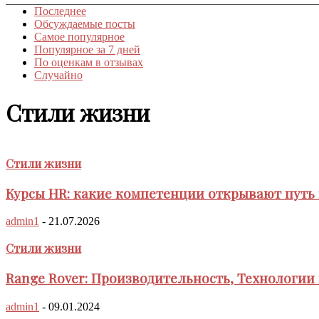
Последнее
Обсуждаемые посты
Самое популярное
Популярное за 7 дней
По оценкам в отзывах
Случайно
Стили жизни
Стили жизни
Курсы HR: какие компетенции открывают путь
admin1
-
21.07.2026
Стили жизни
Range Rover: Производительность, Технологии
admin1
-
09.01.2024