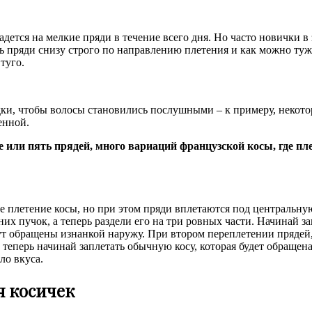
адется на мелкие пряди в течение всего дня. Но часто новички 
ть пряди снизу строго по направлению плетения и как можно туж
туго.
дки, чтобы волосы становились послушными – к примеру, некот
енной.
или пять прядей, много вариаций французской косы, где плет
 плетение косы, но при этом пряди вплетаются под центральную п
них пучок, а теперь раздели его на три ровных части. Начинай з
ут обращены изнанкой наружу. При втором переплетении прядей,
 теперь начинай заплетать обычную косу, которая будет обращен
ло вкуса.