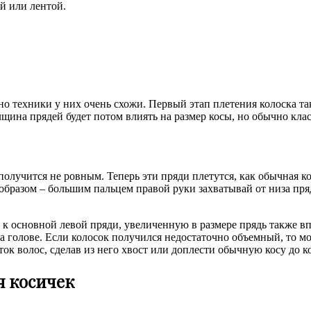
ой или лентой.
но техники у них очень схожи. Первый этап плетения колоска та
лщина прядей будет потом влиять на размер косы, но обычно кл
олучится не ровным. Теперь эти пряди плетутся, как обычная к
образом – большим пальцем правой руки захватывай от низа пря
й к основной левой пряди, увеличенную в размере прядь также в
на голове. Если колосок получился недостаточно объемный, то м
ток волос, сделав из него хвост или доплести обычную косу до к