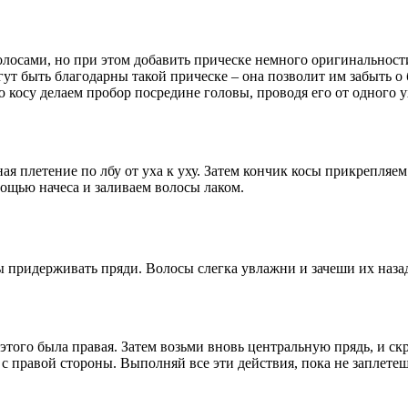
осами, но при этом добавить прическе немного оригинальности
т быть благодарны такой прическе – она позволит им забыть о
 косу делаем пробор посредине головы, проводя его от одного ух
я плетение по лбу от уха к уху. Затем кончик косы прикрепляем
ощью начеса и заливаем волосы лаком.
придерживать пряди. Волосы слегка увлажни и зачеши их назад.
 этого была правая. Затем возьми вновь центральную прядь, и скр
с правой стороны. Выполняй все эти действия, пока не заплетеш