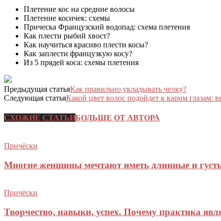
Плетение кос на средние волосы
Плетение косичек: схемы
Прическа Французский водопад: схема плетения
Как плести рыбий хвост?
Как научиться красиво плести косы?
Как заплести французкую косу?
Из 5 прядей коса: схемы плетения
Предыдущая статья
Как правильно укладывать челку?
Следующая статья
Какой цвет волос подойдет к карим глазам: 
СХОЖИЕ СТАТЬИ
БОЛЬШЕ ОТ АВТОРА
Причёски
Многие женщины мечтают иметь длинные и густ
Причёски
Творчество, навыки, успех. Почему практика явл