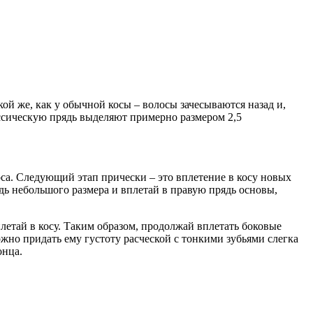
кой же, как у обычной косы – волосы зачесываются назад и,
ассическую прядь выделяют примерно размером 2,5
оса. Следующий этап прически – это вплетение в косу новых
дь небольшого размера и вплетай в правую прядь основы,
плетай в косу. Таким образом, продолжай вплетать боковые
ожно придать ему густоту расческой с тонкими зубьями слегка
онца.