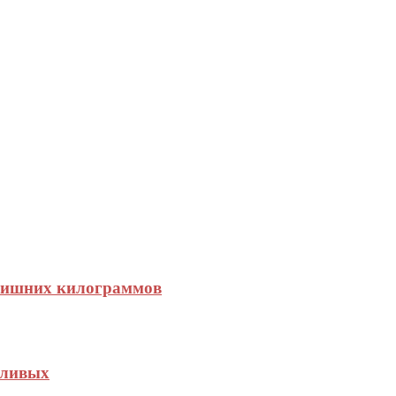
 лишних килограммов
еливых