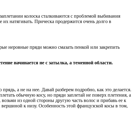
в заплетании колоска сталкиваются с проблемой выбивания
е их натягивать. Прическа продержится очень долго в
орые неровные пряди можно смазать пенкой или закрепить
ение начинается не с затылка, а теменной области.
рядь, а не на нее. Давай разберем подробно, как это делается.
аплетать обычную косу, но пряди заплетай не поверх плетения, а
 возьми из одной стороны другую часть волос и прибавь ее к
а вершиной к низу. Особенность этой французской косы в том,