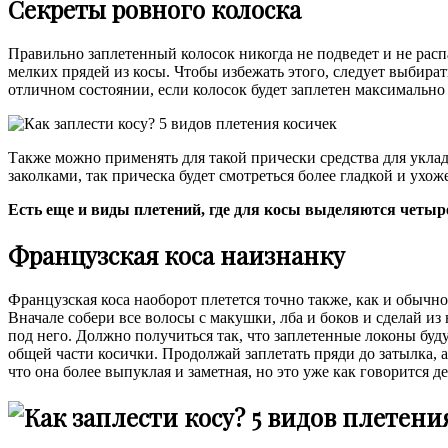
Секреты ровного колоска
Правильно заплетенный колосок никогда не подведет и не расп
мелких прядей из косы. Чтобы избежать этого, следует выбира
отличном состоянии, если колосок будет заплетен максимально 
Также можно применять для такой прически средства для укла
заколками, так прическа будет смотреться более гладкой и ухож
Есть еще и виды плетений, где для косы выделяются четыре 
Французская коса наизнанку
Французская коса наоборот плетется точно также, как и обычное
Вначале собери все волосы с макушки, лба и боков и сделай из 
под него. Должно получиться так, что заплетенные локоны буд
общей части косички. Продолжай заплетать пряди до затылка, а
что она более выпуклая и заметная, но это уже как говорится де