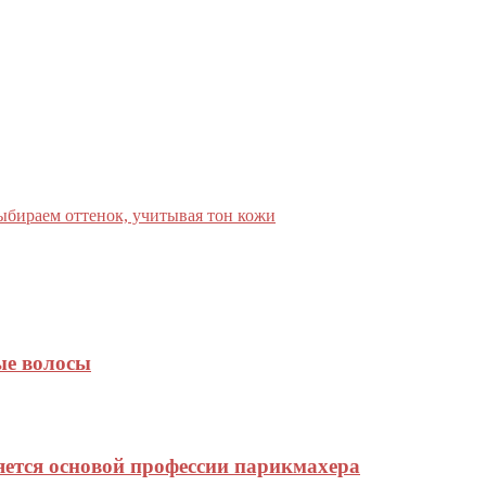
выбираем оттенок, учитывая тон кожи
ые волосы
яется основой профессии парикмахера