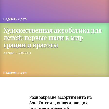
Родители и дети
Художественная акробатика для
детей: первые шаги в мир
грации и красоты
admin1
-
02.07.2024
Родители и дети
Разнообразие ассортимента на
АзияОптом для начинающих
предпринимателей