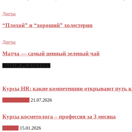
Диеты
“Плохой” и “хороший” холестерин
Диеты
Матча — самый ценный зеленый чай
ВЫБОР РЕДАКТОРА
Курсы HR: какие компетенции открывают путь 
Стили жизни
21.07.2026
Курсы косметолога – профессия за 3 месяца
Красота
15.01.2026