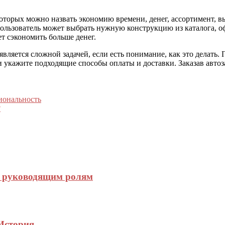
торых можно назвать экономию времени, денег, ассортимент, выс
Пользователь может выбрать нужную конструкцию из каталога, оф
ет сэкономить больше денег.
является сложной задачей, если есть понимание, как это делать
и укажите подходящие способы оплаты и доставки. Заказав автоз
иональность
?
к руководящим ролям
 История