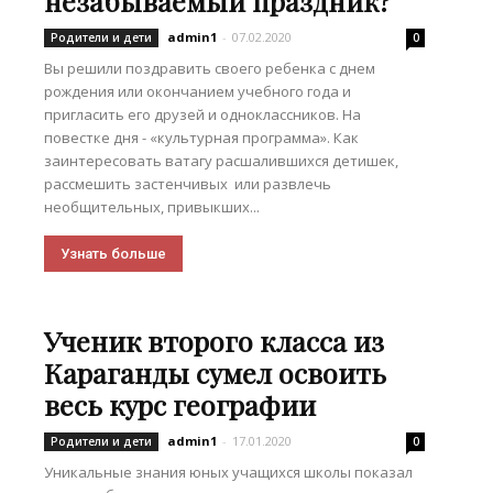
незабываемый праздник?
admin1
-
07.02.2020
Родители и дети
0
Вы решили поздравить своего ребенка с днем
рождения или окончанием учебного года и
пригласить его друзей и одноклассников. На
повестке дня - «культурная программа». Как
заинтересовать ватагу расшалившихся детишек,
рассмешить застенчивых или развлечь
необщительных, привыкших...
Узнать больше
Ученик второго класса из
Караганды сумел освоить
весь курс географии
admin1
-
17.01.2020
Родители и дети
0
Уникальные знания юных учащихся школы показал