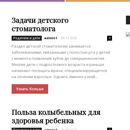
Задачи детского
стоматолога
admin1
-
09.11.2020
Родители и дети
0
Раздел детской стоматологии занимается
заболеваниями, связанными с полостью рта у детей
с момента появления зубов до совершеннолетия.
Многие дети с подросткового возраста и раньше
начинают посещать врача, специализирующегося
на лечении взрослых. Однако, именно узкий...
Узнать больше
Польза колыбельных для
здоровья ребенка
admin1
-
29.08.2020