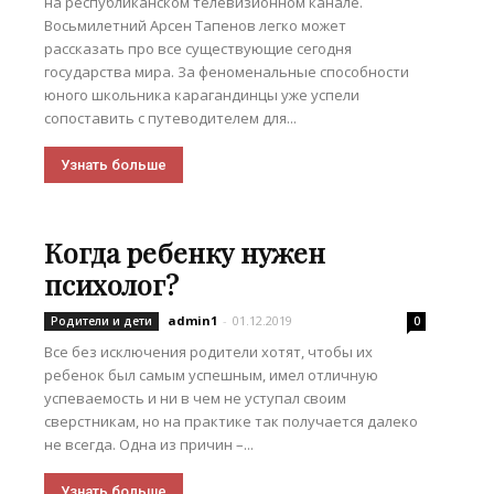
на республиканском телевизионном канале.
Восьмилетний Арсен Тапенов легко может
рассказать про все существующие сегодня
государства мира. За феноменальные способности
юного школьника карагандинцы уже успели
сопоставить с путеводителем для...
Узнать больше
Когда ребенку нужен
психолог?
admin1
-
01.12.2019
Родители и дети
0
Все без исключения родители хотят, чтобы их
ребенок был самым успешным, имел отличную
успеваемость и ни в чем не уступал своим
сверстникам, но на практике так получается далеко
не всегда. Одна из причин –...
Узнать больше