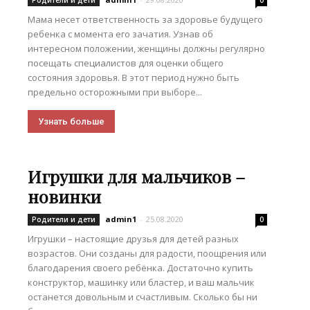
Родители и дети
0
Мама несет ответственность за здоровье будущего
ребенка с момента его зачатия. Узнав об
интересном положении, женщины должны регулярно
посещать специалистов для оценки общего
состояния здоровья. В этот период нужно быть
предельно осторожными при выборе...
Узнать больше
Игрушки для мальчиков –
новинки
admin1
-
25.08.2020
Родители и дети
0
Игрушки – настоящие друзья для детей разных
возрастов. Они созданы для радости, поощрения или
благодарения своего ребёнка. Достаточно купить
конструктор, машинку или бластер, и ваш мальчик
останется довольным и счастливым. Сколько бы ни