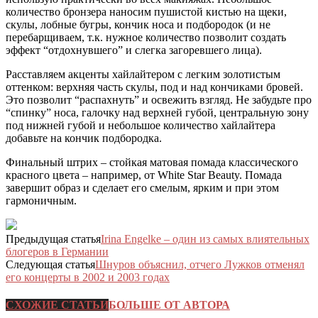
количество бронзера наносим пушистой кистью на щеки,
скулы, лобные бугры, кончик носа и подбородок (и не
перебарщиваем, т.к. нужное количество позволит создать
эффект “отдохнувшего” и слегка загоревшего лица).
Расставляем акценты хайлайтером с легким золотистым
оттенком: верхняя часть скулы, под и над кончиками бровей.
Это позволит “распахнуть” и освежить взгляд. Не забудьте про
“спинку” носа, галочку над верхней губой, центральную зону
под нижней губой и небольшое количество хайлайтера
добавьте на кончик подбородка.
Финальный штрих – стойкая матовая помада классического
красного цвета – например, от White Star Beauty. Помада
завершит образ и сделает его смелым, ярким и при этом
гармоничным.
Предыдущая статья
Irina Engelke – один из самых влиятельных
блогеров в Германии
Следующая статья
Шнуров объяснил, отчего Лужков отменял
его концерты в 2002 и 2003 годах
СХОЖИЕ СТАТЬИ
БОЛЬШЕ ОТ АВТОРА