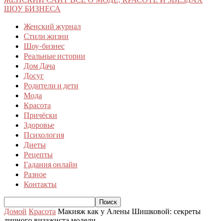
ШОУ БИЗНЕСА
Женский журнал
Стили жизни
Шоу-бизнес
Реальные истории
Дом Дача
Досуг
Родители и дети
Мода
Красота
Причёски
Здоровье
Психология
Диеты
Рецепты
Гадания онлайн
Разное
Контакты
Домой
Красота
Макияж как у Алены Шишковой: секреты
личного визажиста модели