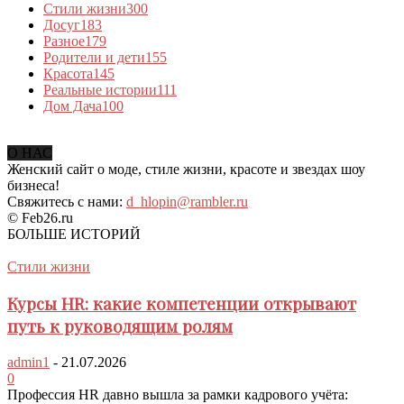
Стили жизни
300
Досуг
183
Разное
179
Родители и дети
155
Красота
145
Реальные истории
111
Дом Дача
100
О НАС
Женский сайт о моде, стиле жизни, красоте и звездах шоу
бизнеса!
Свяжитесь с нами:
d_hlopin@rambler.ru
© Feb26.ru
БОЛЬШЕ ИСТОРИЙ
Стили жизни
Курсы HR: какие компетенции открывают
путь к руководящим ролям
admin1
-
21.07.2026
0
Профессия HR давно вышла за рамки кадрового учёта: