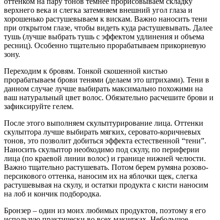
оттенком на пару тонов темнее прорисовываем складку
верхнего века и слегка затемняем внешний угол глаза и
хорошенько растушевываем к вискам. Важно наносить тени
при открытом глазе, чтобы видеть куда растушевывать. Далее
тушь (лучше выбрать тушь с эффектом удлинения и объема
ресниц). Особенно тщательно прорабатываем прикорневую
зону.
Переходим к бровям. Тонкой скошенной кистью
прорабатываем брови тенями (делаем это штрихами). Тени в
данном случае лучше выбирать максимально похожими на
ваш натуральный цвет волос. Обязательно расчешите брови и
зафиксируйте гелем.
После этого выполняем скульптурирование лица. Оттенки
скульптора лучше выбирать мягких, серовато-коричневых
тонов, это позволит добиться эффекта естественной “тени”.
Наносить скульптор необходимо под скулу, по периферии
лица (по краевой линии волос) и границе нижней челюсти.
Важно тщательно растушевать. Потом берем румяна розово-
персикового оттенка, наносим их на яблочки щек, слегка
растушевывая на скулу, и остатки продукта с кисти наносим
на лоб и кончик подбородка.
Бронзер – один из моих любимых продуктов, поэтому я его
использую практически во всех макияжах. Небольшое