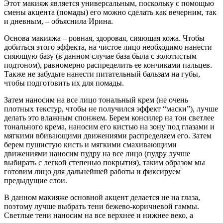
Этот макияж является универсальным, поскольку с помощью
смены акцента (помады) его можно сделать как вечерним, так
и дневным, – объяснила Ирина.
Основа макияжа – ровная, здоровая, сияющая кожа. Чтобы
добиться этого эффекта, на чистое лицо необходимо нанести
сияющую базу (в данном случае база была с золотистым
подтоном), равномерно распределить ее кончиками пальцев.
Также не забудьте нанести питательный бальзам на губы,
чтобы подготовить их для помады.
Затем наносим на все лицо тональный крем (не очень
плотных текстур, чтобы не получился эффект “маски”), лучше
делать это влажным спонжем. Берем консилер на тон светлее
тонального крема, наносим его кистью на зону под глазами и
мягкими вбивающими движениями распределяем его. Затем
берем пушистую кисть и мягкими смахивающими
движениями наносим пудру на все лицо (пудру лучше
выбирать с легкой степенью покрытия), таким образом мы
готовим лицо для дальнейшей работы и фиксируем
предыдущие слои.
В данном макияже основной акцент делается не на глаза,
поэтому лучше выбрать тени бежево-коричневой гаммы.
Светлые тени наносим на все верхнее и нижнее веко, а