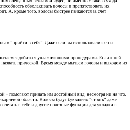
 них обещанных рекламой чудес, но именно с такого ухода
 способность обволакивать волосы и препятствовать их
т. А, кроме того, волосы быстрее пачкаются за счет
осам “прийти в себя”. Даже если вы использовали фен и
ы пытаемся добиться увлажняющими процедурами. Если к ней
ой назвать прической. Время между мытьем головы и выходом из
ой – помогают придать им достойный вид, несмотря ни на что.
корневой области. Волосы будут буквально “стоять” даже
сочетать в себе и другие полезные функции для укладки в