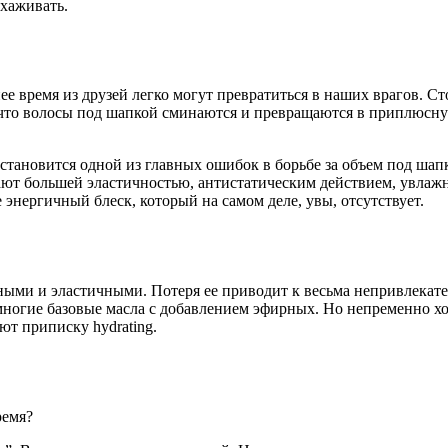
хаживать.
ее время из друзей легко могут превратиться в наших врагов. Ст
что волосы под шапкой сминаются и превращаются в приплюсну
тановится одной из главных ошибок в борьбе за объем под шапко
адают большей эластичностью, антистатическим действием, увл
энергичный блеск, который на самом деле, увы, отсутствует.
шными и эластичными. Потеря ее приводит к весьма непривлекат
многие базовые масла с добавлением эфирных. Но непременно 
ют приписку hydrating.