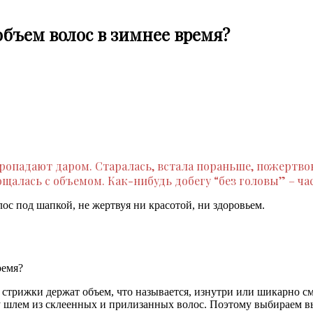
объем волос в зимнее время?
ропадают даром. Старалась, встала пораньше, пожертвов
ощалась с объемом. Как-нибудь добегу “без головы” – ча
с под шапкой, не жертвуя ни красотой, ни здоровьем.
стрижки держат объем, что называется, изнутри или шикарно смо
ову шлем из склеенных и прилизанных волос. Поэтому выбираем