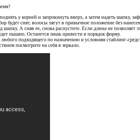
однять у корней и запрокинуть вверх, а затем надеть шапку, за
р будет снят, волосы лягут в привычное положение без нанесени
 шапку. А сняв ее, снова распустите. Если длина не позволяет э
Будет пышно. Останется лишь привести в порядок форму.
любого подходящего по назначению и условиям стайлинг-средств
ствием посмотрите на себя в зеркало.