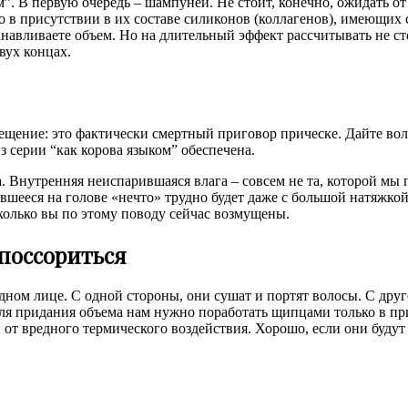
м”. В первую очередь – шампуней. Не стоит, конечно, ожидать от
ло в присутствии в их составе силиконов (коллагенов), имеющих
авливаете объем. Но на длительный эффект рассчитывать не стои
вух концах.
ещение: это фактически смертный приговор прическе. Дайте вол
з серии “как корова языком” обеспечена.
. Внутренняя неиспарившаяся влага – совсем не та, которой м
ившееся на голове «нечто» трудно будет даже с большой натяжк
сколько вы по этому поводу сейчас возмущены.
поссориться
дном лице. С одной стороны, они сушат и портят волосы. С друг
ля придания объема нам нужно поработать щипцами только в при
от вредного термического воздействия. Хорошо, если они будут 