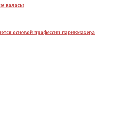
ые волосы
яется основой профессии парикмахера