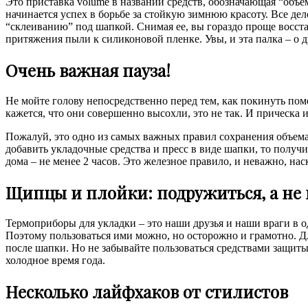
Это приставка volume в названии средств, обозначающая “объе
начинается успех в борьбе за стойкую зимнюю красоту. Все де
“склеиванию” под шапкой. Снимая ее, вы гораздо проще восстан
притяжения пыли к силиконовой пленке. Увы, и эта палка – о д
Очень важная пауза!
Не мойте голову непосредственно перед тем, как покинуть пом
кажется, что они совершенно высохли, это не так. И прическа и
Пожалуй, это одно из самых важных правил сохранения объема
добавить укладочные средства и пресс в виде шапки, то получ
дома – не менее 2 часов. Это железное правило, и неважно, на
Щипцы и плойки: подружиться, а не 
Термоприборы для укладки – это наши друзья и наши враги в о
Поэтому пользоваться ими можно, но осторожно и грамотно. Д
после шапки. Но не забывайте пользоваться средствами защиты 
холодное время года.
Несколько лайфхаков от стилистов