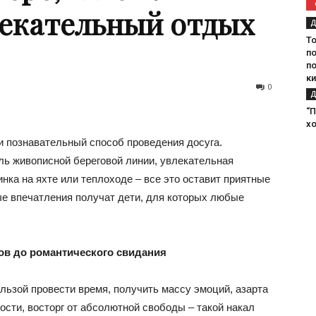
лекательный отдых
Д
Т
по
п
к
0
Д
“П
х
и познавательный способ проведения досуга.
ль живописной береговой линии, увлекательная
нка на яхте или теплоходе – все это оставит приятные
ые впечатления получат дети, для которых любые
ков до романтического свидания
ользой провести время, получить массу эмоций, азарта
ости, восторг от абсолютной свободы – такой накал