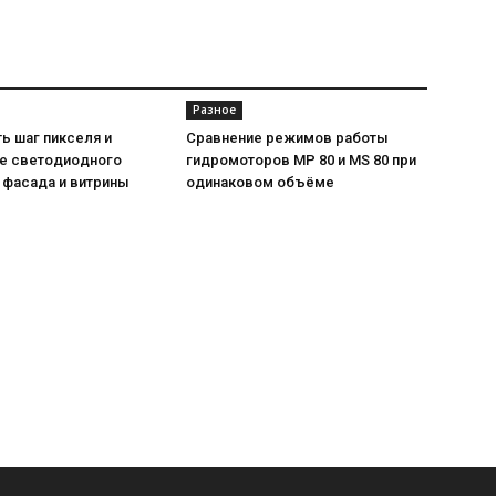
Разное
ь шаг пикселя и
Сравнение режимов работы
е светодиодного
гидромоторов MP 80 и MS 80 при
 фасада и витрины
одинаковом объёме