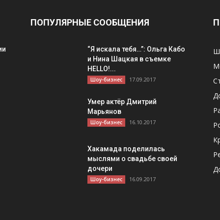
ПОПУЛЯРНЫЕ СООБЩЕНИЯ
П
ии
“Я искала тебя…”: Ольга Кабо
Ш
и Нина Шацкая в съемке
М
HELLO!...
17.09.2017
Шоу-бизнес
С
Д
Умер актёр Дмитрий
Р
Марьянов
16.10.2017
Шоу-бизнес
Р
К
Хакамада поделилась
Р
мыслями о свадьбе своей
дочери
Д
16.09.2017
Шоу-бизнес