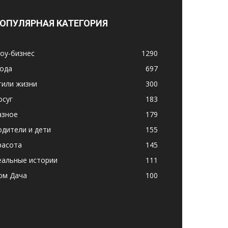
ОПУЛЯРНАЯ КАТЕГОРИЯ
оу-бизнес
1290
ода
697
тили жизни
300
осуг
183
азное
179
одители и дети
155
расота
145
еальные истории
111
ом Дача
100