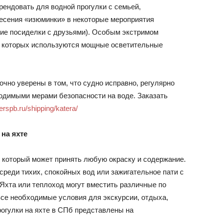
рендовать для водной прогулки с семьей,
несения «изюминки» в некоторые мероприятия
кие посиделки с друзьями). Особым экстримом
я которых используются мощные осветительные
очно уверены в том, что судно исправно, регулярно
одимыми мерами безопасности на воде. Заказать
terspb.ru/shipping/katera/
на яхте
, который может принять любую окраску и содержание.
реди тихих, спокойных вод или зажигательное пати с
Яхта или теплоход могут вместить различные по
все необходимые условия для экскурсии, отдыха,
рогулки на яхте в СПб представлены на