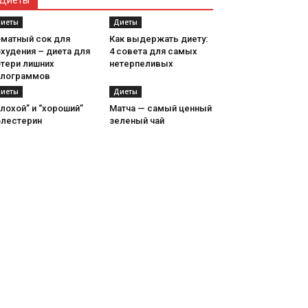
Диеты
иеты
Диеты
оматный сок для
Как выдержать диету:
худения – диета для
4 совета для самых
отери лишних
нетерпеливых
илограммов
иеты
Диеты
лохой” и “хороший”
Матча — самый ценный
олестерин
зеленый чай