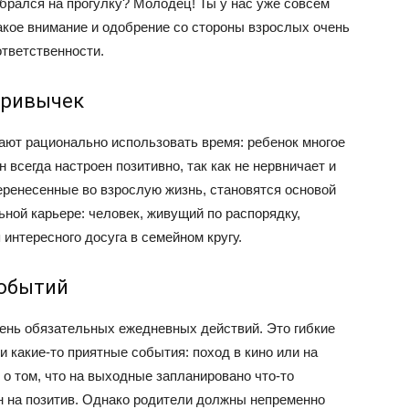
обрался на прогулку? Молодец! Ты у нас уже совсем
акое внимание и одобрение со стороны взрослых очень
ответственности.
привычек
ют рационально использовать время: ребенок многое
н всегда настроен позитивно, так как не нервничает и
еренесенные во взрослую жизнь, становятся основой
ьной карьере: человек, живущий по распорядку,
 интересного досуга в семейном кругу.
событий
чень обязательных ежедневных действий. Это гибкие
и какие-то приятные события: поход в кино или на
я о том, что на выходные запланировано что-то
ен на позитив. Однако родители должны непременно