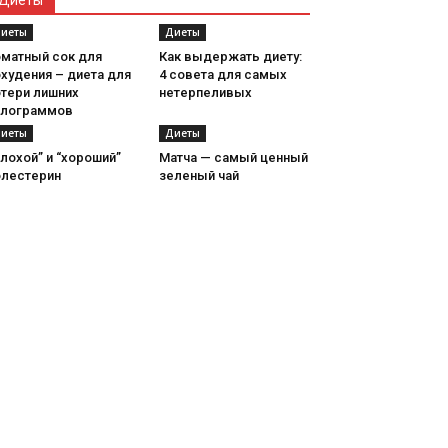
Диеты
иеты
Диеты
оматный сок для
Как выдержать диету:
худения – диета для
4 совета для самых
отери лишних
нетерпеливых
илограммов
иеты
Диеты
лохой” и “хороший”
Матча — самый ценный
олестерин
зеленый чай