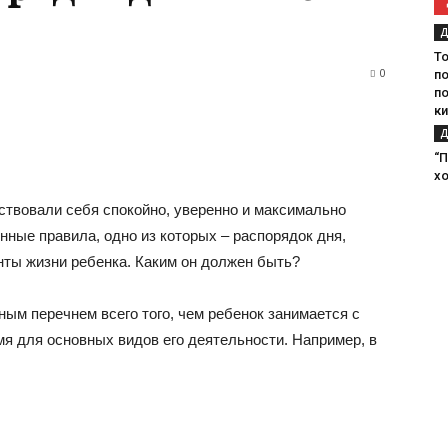
Д
Т
0
по
п
к
Д
“П
х
вствовали себя спокойно, уверенно и максимально
ные правила, одно из которых – распорядок дня,
ты жизни ребенка.
Каким он должен быть?
ым перечнем всего того, чем ребенок занимается с
мя для основных видов его деятельности. Например, в