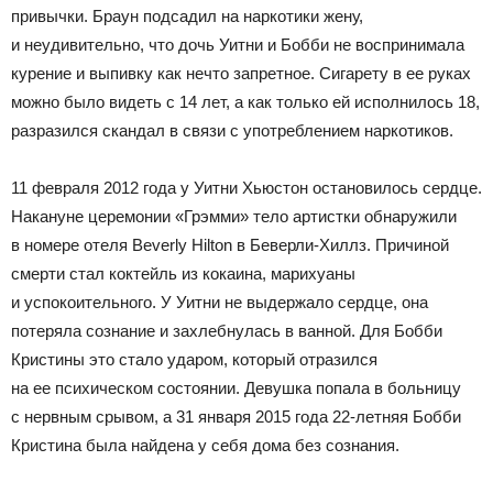
привычки. Браун подсадил на наркотики жену,
и неудивительно, что дочь Уитни и Бобби не воспринимала
курение и выпивку как нечто запретное. Сигарету в ее руках
можно было видеть с 14 лет, а как только ей исполнилось 18,
разразился скандал в связи с употреблением наркотиков.
11 февраля 2012 года у Уитни Хьюстон остановилось сердце.
Накануне церемонии «Грэмми» тело артистки обнаружили
в номере отеля Beverly Hilton в Беверли-Хиллз. Причиной
смерти стал коктейль из кокаина, марихуаны
и успокоительного. У Уитни не выдержало сердце, она
потеряла сознание и захлебнулась в ванной. Для Бобби
Кристины это стало ударом, который отразился
на ее психическом состоянии. Девушка попала в больницу
с нервным срывом, а 31 января 2015 года 22-летняя Бобби
Кристина была найдена у себя дома без сознания.