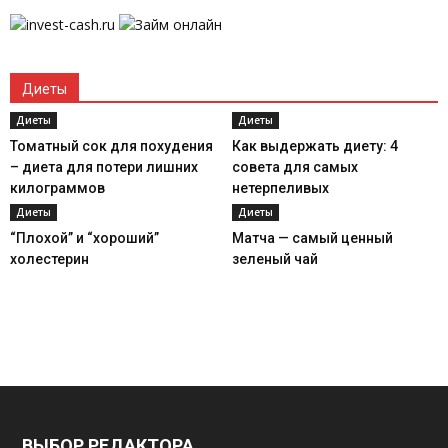
Диеты
Диеты
Диеты
Томатный сок для похудения
Как выдержать диету: 4
– диета для потери лишних
совета для самых
килограммов
нетерпеливых
Диеты
Диеты
“Плохой” и “хороший”
Матча — самый ценный
холестерин
зеленый чай
ВЫБОР РЕДАКТОРА