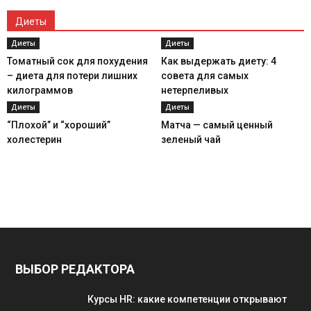
Диеты
Диеты
Диеты
Томатный сок для похудения
Как выдержать диету: 4
– диета для потери лишних
совета для самых
килограммов
нетерпеливых
Диеты
Диеты
“Плохой” и “хороший”
Матча — самый ценный
холестерин
зеленый чай
ВЫБОР РЕДАКТОРА
Курсы HR: какие компетенции открывают