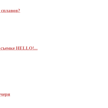
 сплавов?
съемке HELLO!...
очери