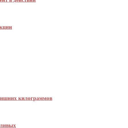
укции
 лишних килограммов
еливых