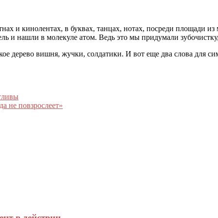
отнах и кинолентах, в буквах, танцах, нотах, посреди площади и
ль и нашли в молекуле атом. Ведь это мы придумали зубочистку,
кое дерево вишня, жучки, солдатики. И вот еще два слова для си
тливы
да не повзрослеет»
ент в действии