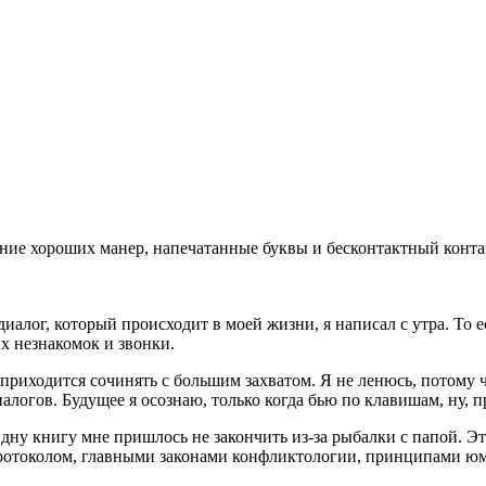
ние хороших манер, напечатанные буквы и бесконтактный конта
й диалог, который происходит в моей
жизни, я написал с утра. То
х незнакомок и звонки.
 приходится сочинять с большим захватом. Я не ленюсь, потому ч
логов. Будущее я осознаю, только когда бью по клавишам, ну, п
Одну книгу мне пришлось не закончить из-за рыбалки с папой. Эт
протоколом, главными законами конфликтологии, принципами юм