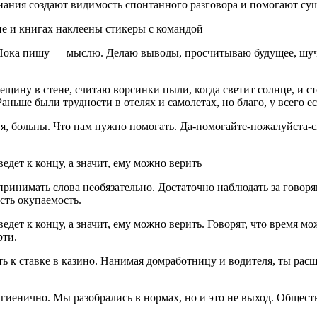
 знания создают видимость спонтанного разговора и помогают су
не и книгах наклеены стикеры с командой
 Пока пишу — мыслю. Делаю выводы, просчитываю будущее, шучу,
рещину в стене, считаю ворсинки пыли, когда светит солнце, и 
аньше были трудности в отелях и самолетах, но благо, у всего е
ак я, больны. Что нам нужно помогать. Да-помогайте-пожалуйста
дет к концу, а значит, ему можно верить
спринимать слова необязательно. Достаточно наблюдать за гово
есть окупаемость.
ет к концу, а значит, ему можно верить. Говорят, что время мо
рти.
 к ставке в казино. Нанимая домработницу и водителя, ты расши
игиенично. Мы разобрались в нормах, но и это не выход. Обществ