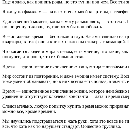
Еще я знаю, как принять роды, но это тут ни при чем. Все эти
Я живу по флажкам — на всех стенах моей квартиры, в телефо
Единственный момент, когда я могу размышлять, — это текст.
полноценную жизнь, ну, или хотя бы попробовать.
Все остальное время — бестолков и глуп. Часами залипаю на т
квартиры, в телефоне и книгах наклеены стикеры с командой. Р
Что касается людей и мира в целом, есть мнение, что такие, к
поглупее, и хорошо, что их большинство.
Время — единственное исчисление жизни, которое неизбежно ве
Мир состоит из повторений, и даже эмоция имеет систему. Во
тоже умеют обманывать, но в них всегда есть польза, а значит, 
Время — единственное исчисление жизни, которое неизбежно вед
уравнении отсутствует ключевая константа — дата и время сме
Следовательно, любую попытку купить время можно приравнять
можно все, кроме времени.
Мы научились подстраиваться и жать руки, хотя это вовсе не г
все, что хоть как-то нарушает стандарт. Общество трусливо.